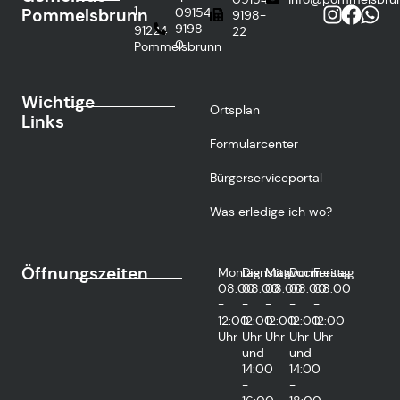
1
Pommelsbrunn
09154
9198-
9198-
91224
22
0
Pommelsbrunn
Wichtige
Ortsplan
Links
Formularcenter
Bürgerserviceportal
Was erledige ich wo?
Öffnungszeiten
Montag
Dienstag
Mittwoch
Donnerstag
Freitag
08:00
08:00
08:00
08:00
08:00
-
-
-
-
-
12:00
12:00
12:00
12:00
12:00
Uhr
Uhr
Uhr
Uhr
Uhr
und
und
14:00
14:00
-
-