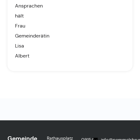
Ansprachen
hält
Frau
Gemeinderätin
Lisa
Albert
Gemeinde
Rathausplatz
09154
info@pommelsbru