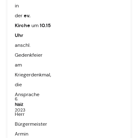
in
ev.
der
Kirche
10.15
um
Uhr
anschl.
Gedenkfeier
am
Kriegerdenkmal,
die
Ansprache
6.
hält
Nov.
2023
Herr
Bürgermeister
Armin