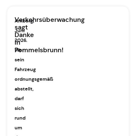
Verkehrsüberwachung
Amberg,
sagt
Juni
Danke
2026.
in
Pommelsbrunn!
Wer
sein
Fahrzeug
ordnungsgemäß
abstellt,
darf
sich
rund
um