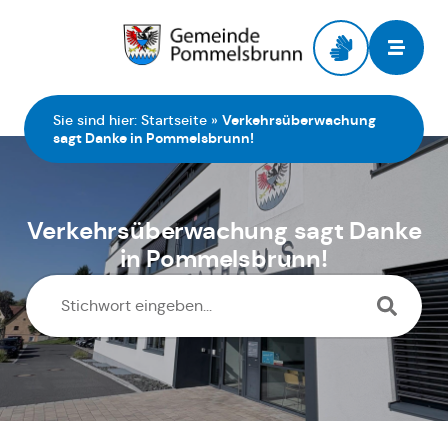
Zur Startseite
Sie sind hier:
Startseite
»
Verkehrsüberwachung
sagt Danke in Pommelsbrunn!
Verkehrsüberwachung sagt Danke
in Pommelsbrunn!