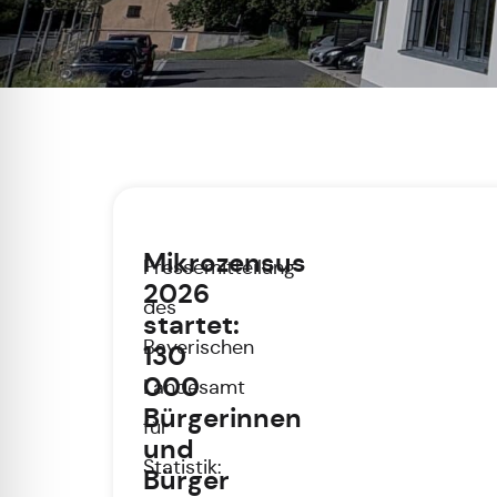
Mikrozensus
Pressemitteilung
2026
des
startet:
Bayerischen
130
000
Landesamt
Bürgerinnen
für
und
Statistik:
Bürger