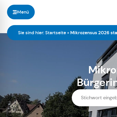
Menü
Sie sind hier:
Startseite
»
Mikrozensus 2026 sta
Mikro
Bürgeri