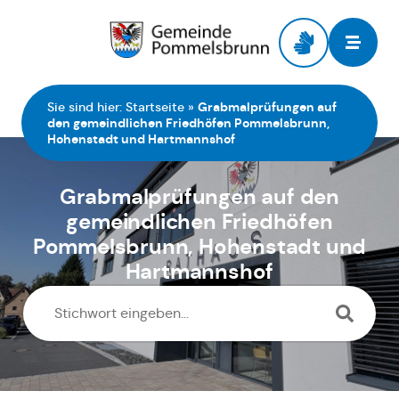
Zur Startseite
Sie sind hier:
Startseite
»
Grabmalprüfungen auf
den gemeindlichen Friedhöfen Pommelsbrunn,
Hohenstadt und Hartmannshof
Grabmalprüfungen auf den
gemeindlichen Friedhöfen
Pommelsbrunn, Hohenstadt und
Hartmannshof