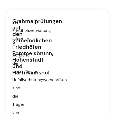
Grabmalprüfungen
Die
auf
Friedhofsverwaltung
den
informiert:
gemeindlichen
Friedhöfen
Pommelsbrunn,
Aufgrund
Hohenstadt
der
und
einschlägigen
Hartmannshof
Unfallverhütungsvorschriften
sind
die
Träger
von