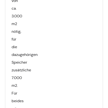
von
ca.
3.000
m2
nötig,
für
die
dazugehörigen
Speicher
zusätzliche
7.000
m2.
Für
beides