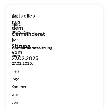
Aktuelles
05.
aus
März
dem
2025
:
Aus
Gemeinderat
|
der
Sitzung
Gemeinderatssitzung
vom
vom
27.02.2025
27.02.2025:
Herr
Ingo
Kämmer
war
von