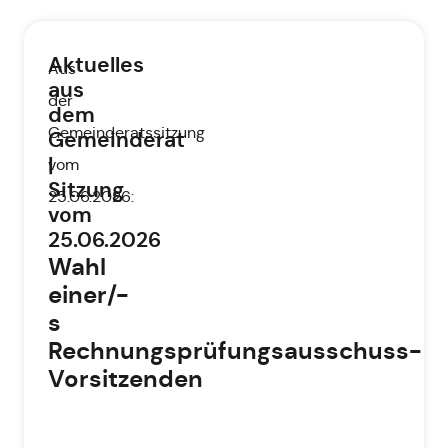
Aktuelles
Aus
aus
der
dem
Gemeinderatssitzung
Gemeinderat
|
vom
Sitzung
25.06.2026:
vom
25.06.2026
Wahl
einer/-
s
Rechnungsprüfungsausschuss-
Vorsitzenden