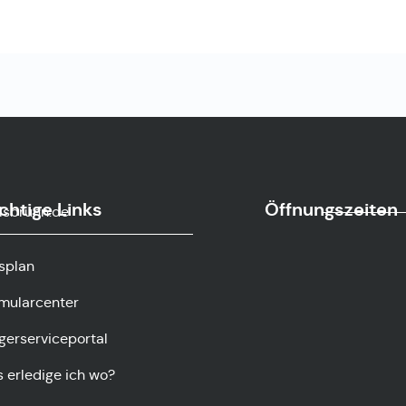
chtige Links
Öffnungszeiten
sbrunn.de
splan
mularcenter
gerserviceportal
 erledige ich wo?