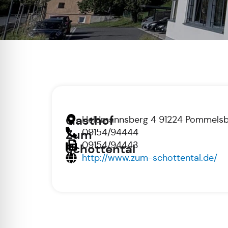
Gasthof
Heldmannsberg 4 91224 Pommels
09154/94444
Zum
09154/94443
Schottental
http://www.zum-schottental.de/