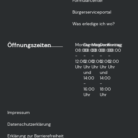
Formularcenter
Bürgerserviceportal
Was erledige ich wo?
Öffnungszeiten
Montag
Dienstag
Mittwoch
Donnerstag
Freitag
08:00
08:00
08:00
08:00
08:00
-
-
-
-
-
12:00
12:00
12:00
12:00
12:00
Uhr
Uhr
Uhr
Uhr
Uhr
und
und
14:00
14:00
-
-
16:00
18:00
Uhr
Uhr
Impressum
Datenschutzerklärung
Erklärung zur Barrierefreiheit