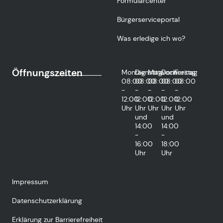
Formularcenter
Bürgerserviceportal
Was erledige ich wo?
Öffnungszeiten
Montag
Dienstag
Mittwoch
Donnerstag
Freitag
08:00
08:00
08:00
08:00
08:00
-
-
-
-
-
12:00
12:00
12:00
12:00
12:00
Uhr
Uhr
Uhr
Uhr
Uhr
und
und
14:00
14:00
-
-
16:00
18:00
Uhr
Uhr
Impressum
Datenschutzerklärung
Erklärung zur Barrierefreiheit