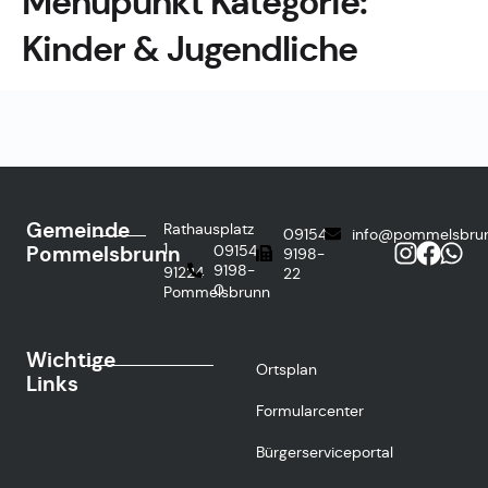
Menüpunkt Kategorie:
Kinder & Jugendliche
Gemeinde
Rathausplatz
09154
info@pommelsbru
1
Pommelsbrunn
09154
9198-
9198-
91224
22
0
Pommelsbrunn
Wichtige
Ortsplan
Links
Formularcenter
Bürgerserviceportal