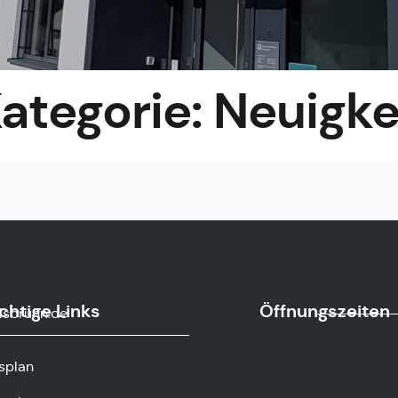
ategorie:
Neuigke
chtige Links
Öffnungszeiten
sbrunn.de
splan