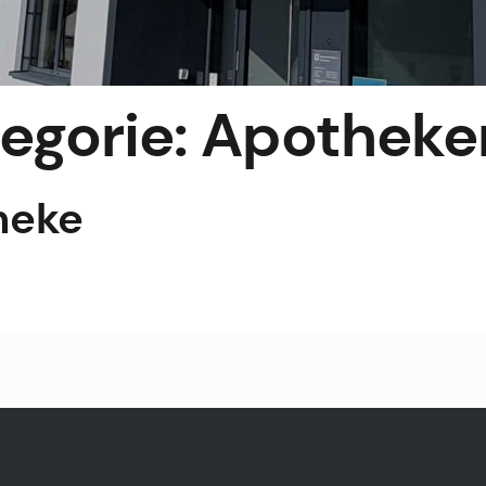
egorie:
Apotheke
heke