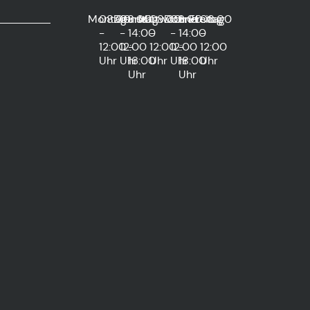
Montag
08:00
Dienstag
08:00
und
Mittwoch
08:00
Donnerstag
08:00
und
Freitag
08:00
-
-
14:00
-
-
14:00
-
12:00
12:00
-
12:00
12:00
-
12:00
Uhr
Uhr
16:00
Uhr
Uhr
18:00
Uhr
Uhr
Uhr