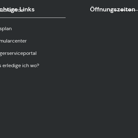
chtige Links
Öffnungszeiten
sbrunn.de
splan
mularcenter
gerserviceportal
 erledige ich wo?